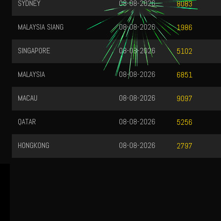
SYDNEY
08-08-2026
8083
MALAYSIA SIANG
08-08-2026
1986
SINGAPORE
08-08-2026
5102
MALAYSIA
08-08-2026
6851
MACAU
08-08-2026
9097
QATAR
08-08-2026
5256
HONGKONG
08-08-2026
2797