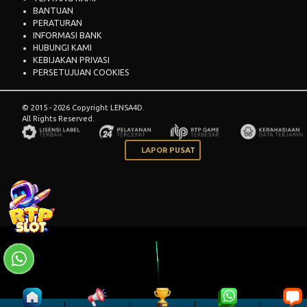
BANTUAN
PERATURAN
INFORMASI BANK
HUBUNGI KAMI
KEBIJAKAN PRIVASI
PERSETUJUAN COOKIES
© 2015 - 2026 Copyright LENSA4D.
All Rights Reserved.
LAPOR PUSAT